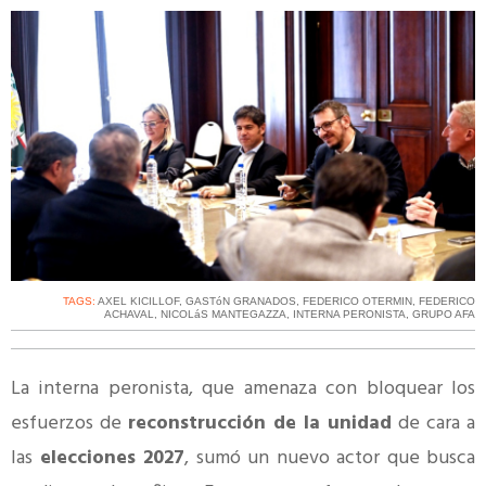
TAGS:
AXEL KICILLOF
,
GASTóN GRANADOS
,
FEDERICO OTERMIN
,
FEDERICO
ACHAVAL
,
NICOLáS MANTEGAZZA
,
INTERNA PERONISTA
,
GRUPO AFA
La interna peronista, que amenaza con bloquear los
esfuerzos de
reconstrucción de la unidad
de cara a
las
elecciones 2027
, sumó un nuevo actor que busca