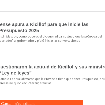
nse apura a Kicillof para que inicie las
 Presupuesto 2025
ustín Maspoli, como vocero, el bloque radical sostuvo que la prórroga del
ertades” al gobernador y pidió iniciar las conversaciones.
uestionaron la actitud de Kicillof y sus minist
 “Ley de leyes”
Cambio Federal afirmaron que la Provincia tiene que tener Presupuesto, pe
rense no quiso escuchar sugerencias.
Cargar más noticias