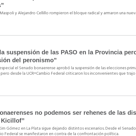
s”
Maspoli y Alejandro Cellillo rompieron el bloque radical y armaron una nuev
la suspensión de las PASO en la Provincia per
sión del peronismo”
 especial el Senado bonaerense aprobó la suspensión de las elecciones prima
s pero desde la UCR+Cambio Federal criticaron los inconvenientes que trajo 
bonaerenses no podemos ser rehenes de las di
 Kicillof”
Kim Gómez en La Plata sigue dejando distintos escenarios. Desde el Senad
 Federal se manifestaron en contra de la confrontación política.