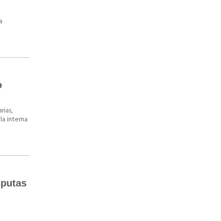
a
o
rias,
la interna
sputas
o