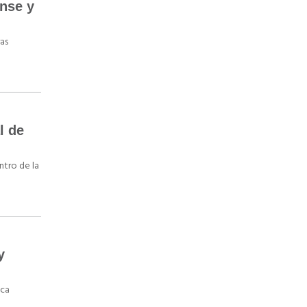
ense y
as
l de
ntro de la
y
ica