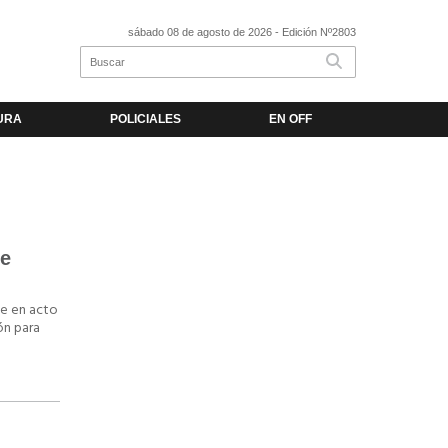
sábado 08 de agosto de 2026
- Edición Nº2803
URA
POLICIALES
EN OFF
de
ue en acto
ón para