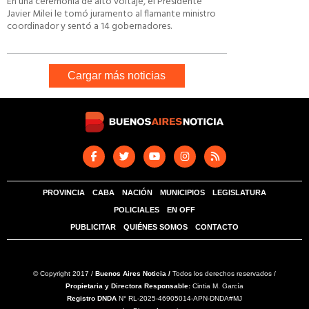
En una ceremonia de alto voltaje, el Presidente
Javier Milei le tomó juramento al flamante ministro
coordinador y sentó a 14 gobernadores.
Cargar más noticias
PROVINCIA
CABA
NACIÓN
MUNICIPIOS
LEGISLATURA
POLICIALES
EN OFF
PUBLICITAR
QUIÉNES SOMOS
CONTACTO
© Copyright 2017 /
Buenos Aires Noticia /
Todos los derechos reservados /
Propietaria y Directora Responsable:
Cintia M. García
Registro DNDA
N° RL-2025-46905014-APN-DNDA#MJ