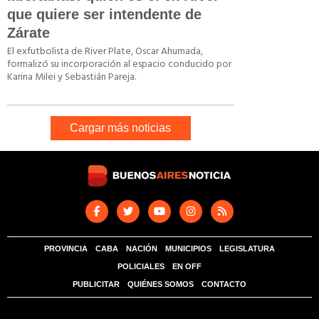
que quiere ser intendente de
Zárate
El exfutbolista de River Plate, Oscar Ahumada,
formalizó su incorporación al espacio conducido por
Karina Milei y Sebastián Pareja.
Cargar más noticias
PROVINCIA
CABA
NACIÓN
MUNICIPIOS
LEGISLATURA
POLICIALES
EN OFF
PUBLICITAR
QUIÉNES SOMOS
CONTACTO