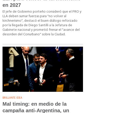
en 2027
El jefe de Gobierno porteño consideró que el PRO y
LLA deben sumar fuerzas para "no volver al
kirchnerismo", destacó el buen diálogo reforzado
por la llegada de Diego Santilli a la Jefatura de
Gabinete nacional y prometió frenar el "avance del
desorden del Conurbano" sobre la Ciudad.
BRILLANTE IDEA
Mal timing: en medio de la
campaña anti-Argentina, un