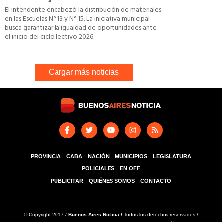
El intendente encabezó la distribución de materiales
en las Escuelas N° 13 y N° 15. La iniciativa municipal
busca garantizar la igualdad de oportunidades ante
el inicio del ciclo lectivo 2026.
Cargar más noticias
PROVINCIA
CABA
NACIÓN
MUNICIPIOS
LEGISLATURA
POLICIALES
EN OFF
PUBLICITAR
QUIÉNES SOMOS
CONTACTO
© Copyright 2017 /
Buenos Aires Noticia /
Todos los derechos reservados /