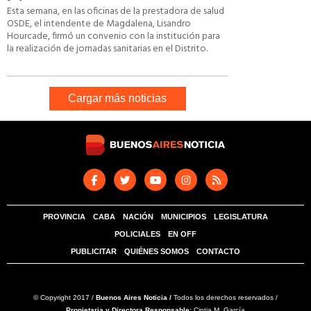
Esta semana, en las oficinas de la prestadora de salud
OSDE, el intendente de Magdalena, Lisandro
Hourcade, firmó un convenio con la institución para
la realización de jornadas sanitarias en el Distrito.
Cargar más noticias
PROVINCIA
CABA
NACIÓN
MUNICIPIOS
LEGISLATURA
POLICIALES
EN OFF
PUBLICITAR
QUIÉNES SOMOS
CONTACTO
© Copyright 2017 /
Buenos Aires Noticia /
Todos los derechos reservados /
Propietaria y Directora Responsable:
Cintia M. García