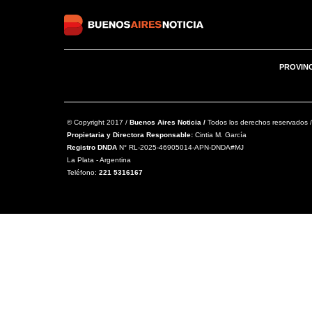
PROVIN
© Copyright 2017 /
Buenos Aires Noticia /
Todos los derechos reservados /
Propietaria y Directora Responsable:
Cintia M. García
Registro DNDA
N° RL-2025-46905014-APN-DNDA#MJ
La Plata - Argentina
Teléfono:
221 5316167