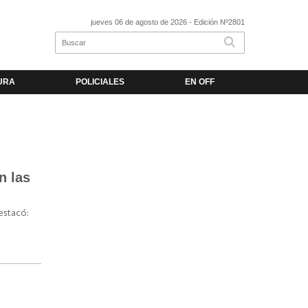
jueves 06 de agosto de 2026
- Edición Nº2801
URA
POLICIALES
EN OFF
n las
destacó: