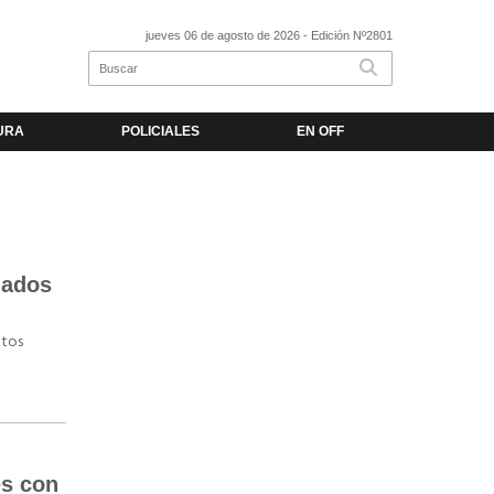
jueves 06 de agosto de 2026
- Edición Nº2801
URA
POLICIALES
EN OFF
dados
itos
es con