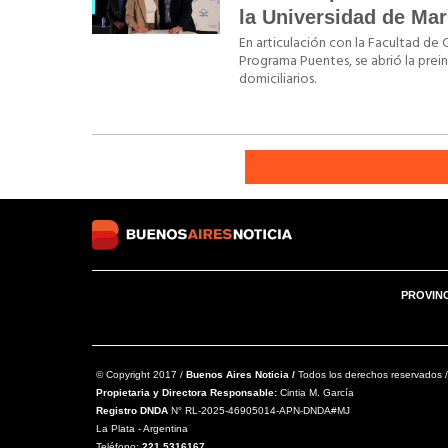
la Universidad de Mar
En articulación con la Facultad de C
Programa Puentes, se abrió la prein
domiciliarios.
PROVIN
© Copyright 2017 /
Buenos Aires Noticia /
Todos los derechos reservados /
Propietaria y Directora Responsable:
Cintia M. García
Registro DNDA
N° RL-2025-46905014-APN-DNDA#MJ
La Plata - Argentina
Teléfono:
221 5316167