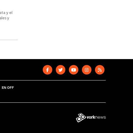
ata y el
ales y
EN OFF