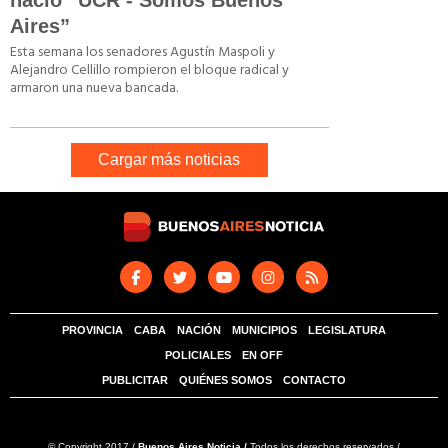
nació “UCR - Somos Buenos
Aires”
Esta semana los senadores Agustín Maspoli y
Alejandro Cellillo rompieron el bloque radical y
armaron una nueva bancada.
Cargar más noticias
PROVINCIA
CABA
NACIÓN
MUNICIPIOS
LEGISLATURA
POLICIALES
EN OFF
PUBLICITAR
QUIÉNES SOMOS
CONTACTO
© Copyright 2017 /
Buenos Aires Noticia /
Todos los derechos reservados /