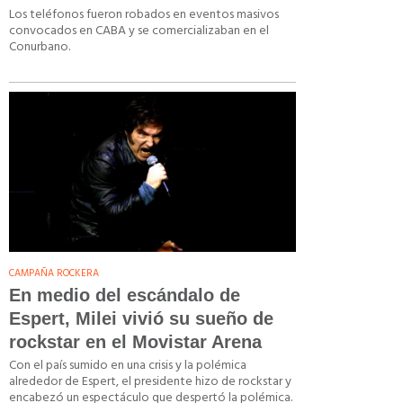
Los teléfonos fueron robados en eventos masivos
convocados en CABA y se comercializaban en el
Conurbano.
CAMPAÑA ROCKERA
En medio del escándalo de
Espert, Milei vivió su sueño de
rockstar en el Movistar Arena
Con el país sumido en una crisis y la polémica
alrededor de Espert, el presidente hizo de rockstar y
encabezó un espectáculo que despertó la polémica.