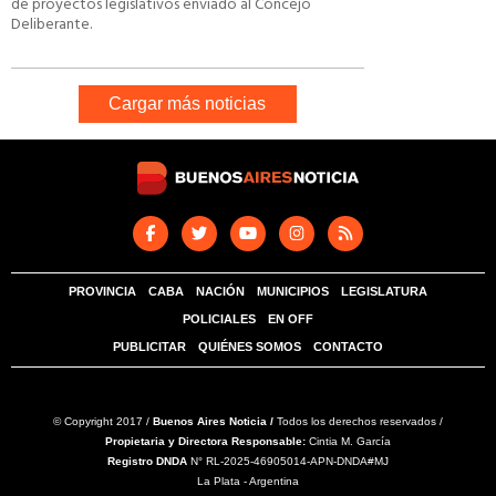
de proyectos legislativos enviado al Concejo
Deliberante.
Cargar más noticias
PROVINCIA
CABA
NACIÓN
MUNICIPIOS
LEGISLATURA
POLICIALES
EN OFF
PUBLICITAR
QUIÉNES SOMOS
CONTACTO
© Copyright 2017 /
Buenos Aires Noticia /
Todos los derechos reservados /
Propietaria y Directora Responsable:
Cintia M. García
Registro DNDA
N° RL-2025-46905014-APN-DNDA#MJ
La Plata - Argentina