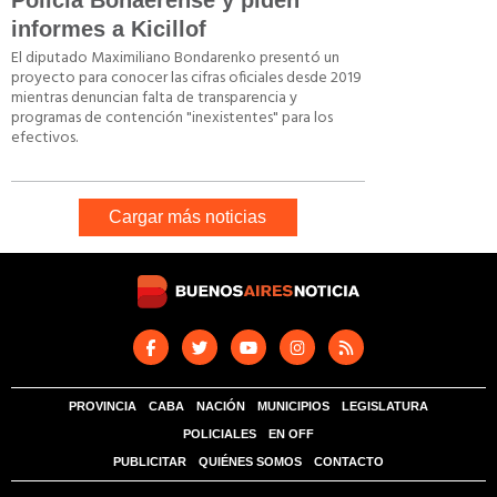
Policía Bonaerense y piden
informes a Kicillof
El diputado Maximiliano Bondarenko presentó un
proyecto para conocer las cifras oficiales desde 2019
mientras denuncian falta de transparencia y
programas de contención "inexistentes" para los
efectivos.
Cargar más noticias
PROVINCIA
CABA
NACIÓN
MUNICIPIOS
LEGISLATURA
POLICIALES
EN OFF
PUBLICITAR
QUIÉNES SOMOS
CONTACTO