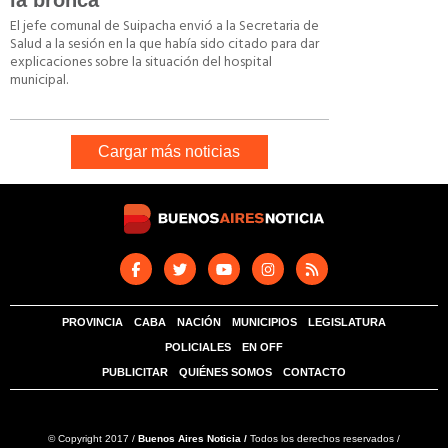
la bronca
El jefe comunal de Suipacha envió a la Secretaria de
Salud a la sesión en la que había sido citado para dar
explicaciones sobre la situación del hospital
municipal.
Cargar más noticias
PROVINCIA
CABA
NACIÓN
MUNICIPIOS
LEGISLATURA
POLICIALES
EN OFF
PUBLICITAR
QUIÉNES SOMOS
CONTACTO
© Copyright 2017 /
Buenos Aires Noticia /
Todos los derechos reservados /