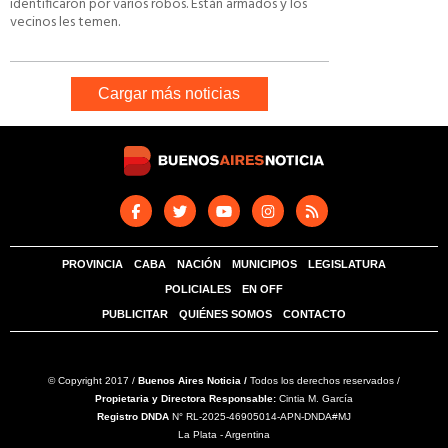
identificaron por varios robos. Están armados y los
vecinos les temen.
Cargar más noticias
PROVINCIA
CABA
NACIÓN
MUNICIPIOS
LEGISLATURA
POLICIALES
EN OFF
PUBLICITAR
QUIÉNES SOMOS
CONTACTO
© Copyright 2017 /
Buenos Aires Noticia /
Todos los derechos reservados /
Propietaria y Directora Responsable:
Cintia M. García
Registro DNDA
N° RL-2025-46905014-APN-DNDA#MJ
La Plata - Argentina