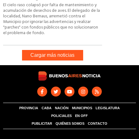
El cielo raso colapsó por falta de mantenimiento y
acumulación de desechos de aves. El delegado de la
localidad, Nano Bernaus, arremetió contra el
Municipio por ignorar las advertencias y realizar
"parches" con fondos públicos que no solucionaron
el problema de fondo.
Cargar más noticias
PROVINCIA
CABA
NACIÓN
MUNICIPIOS
LEGISLATURA
POLICIALES
EN OFF
PUBLICITAR
QUIÉNES SOMOS
CONTACTO