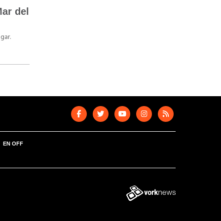
ar del
gar.
EN OFF