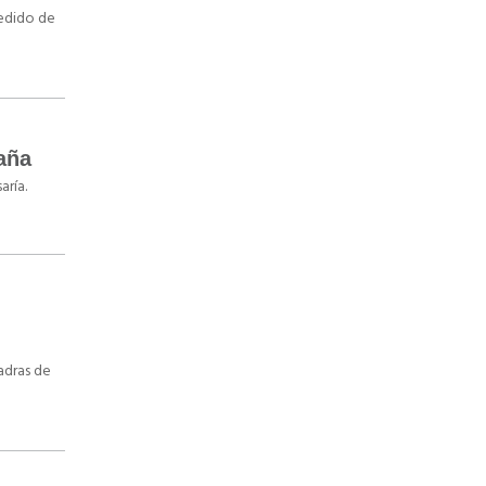
pedido de
aña
aría.
uadras de