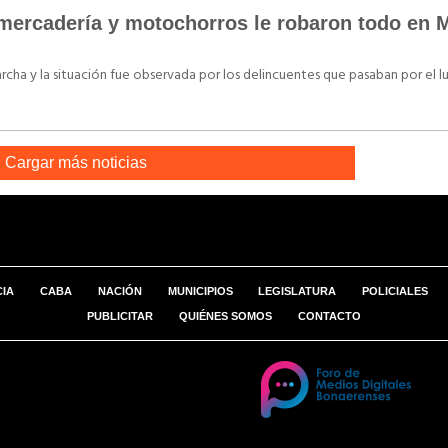
 mercadería y motochorros le robaron todo en M
cha y la situación fue observada por los delincuentes que pasaban por el lu
Cargar más noticias
CIA
CABA
NACIÓN
MUNICIPIOS
LEGISLATURA
POLICIALES
PUBLICITAR
QUIÉNES SOMOS
CONTACTO