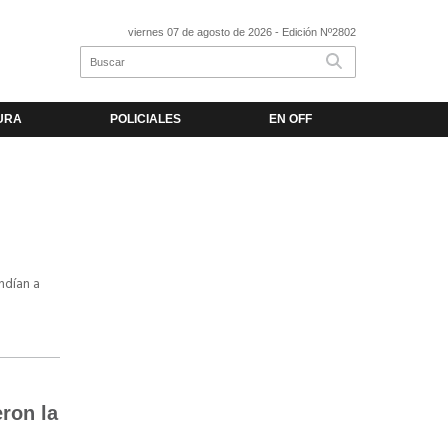
viernes 07 de agosto de 2026
- Edición Nº2802
URA
POLICIALES
EN OFF
ndían a
ron la