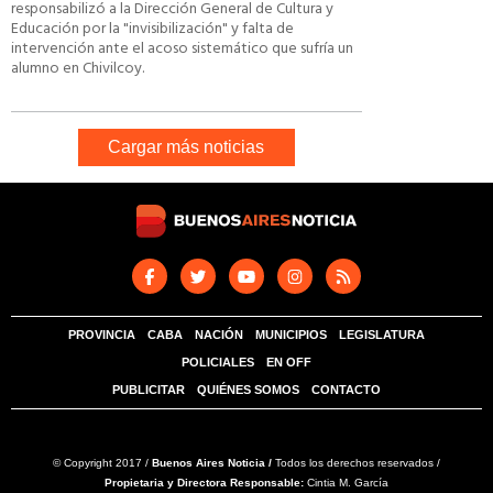
responsabilizó a la Dirección General de Cultura y
Educación por la "invisibilización" y falta de
intervención ante el acoso sistemático que sufría un
alumno en Chivilcoy.
Cargar más noticias
PROVINCIA
CABA
NACIÓN
MUNICIPIOS
LEGISLATURA
POLICIALES
EN OFF
PUBLICITAR
QUIÉNES SOMOS
CONTACTO
© Copyright 2017 /
Buenos Aires Noticia /
Todos los derechos reservados /
Propietaria y Directora Responsable:
Cintia M. García