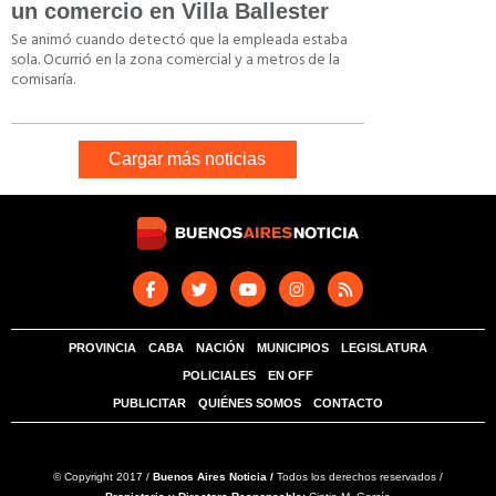
un comercio en Villa Ballester
Se animó cuando detectó que la empleada estaba
sola. Ocurrió en la zona comercial y a metros de la
comisaría.
Cargar más noticias
PROVINCIA
CABA
NACIÓN
MUNICIPIOS
LEGISLATURA
POLICIALES
EN OFF
PUBLICITAR
QUIÉNES SOMOS
CONTACTO
© Copyright 2017 /
Buenos Aires Noticia /
Todos los derechos reservados /