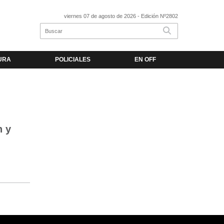
viernes 07 de agosto de 2026
- Edición Nº2802
URA
POLICIALES
EN OFF
n y