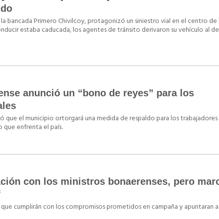
ido
e la bancada Primero Chivilcoy, protagonizó un siniestro vial en el centro de 
conducir estaba caducada, los agentes de tránsito derivaron su vehículo al d
ense anunció un “bono de reyes” para los
ales
ró que el municipio ortorgará una medida de respaldo para los trabajadores
que enfrenta el país.
ación con los ministros bonaerenses, pero marc
f
ó que cumplirán con los compromisos prometidos en campaña y apuntaran a