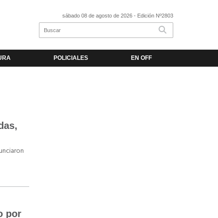
sábado 08 de agosto de 2026
- Edición Nº2803
URA
POLICIALES
EN OFF
das,
unciaron
o por