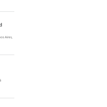
d
os Aires,
á