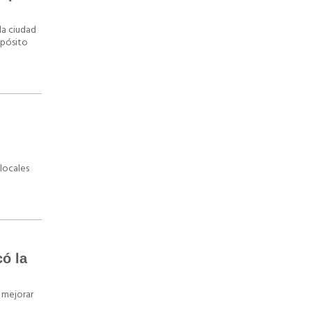
la ciudad
epósito
 locales
ó la
 mejorar