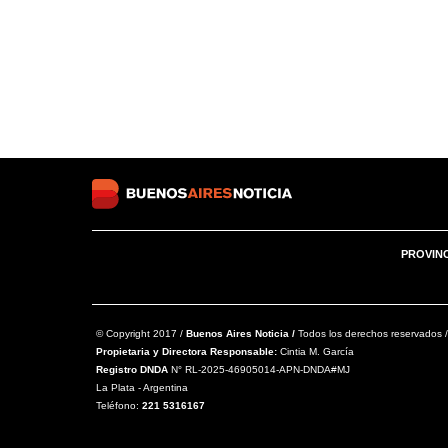
PROVIN
© Copyright 2017 /
Buenos Aires Noticia /
Todos los derechos reservados /
Propietaria y Directora Responsable:
Cintia M. García
Registro DNDA
N° RL-2025-46905014-APN-DNDA#MJ
La Plata - Argentina
Teléfono:
221 5316167