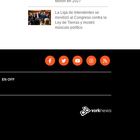
Morón en 2027
La Liga de Intendentes se
movilizó al Congreso contra la
Ley de Tierras y mostró
músculo político
EN OFF