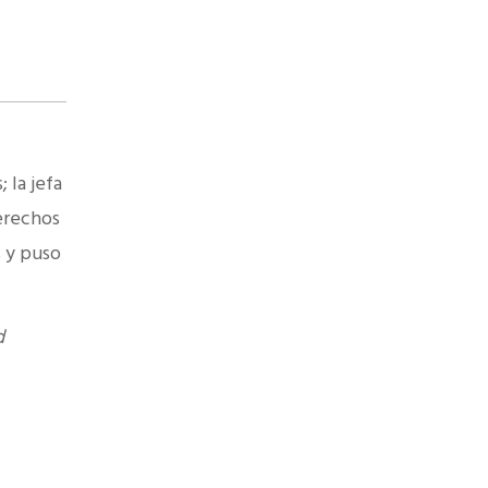
 la jefa
Derechos
s y puso
d
.