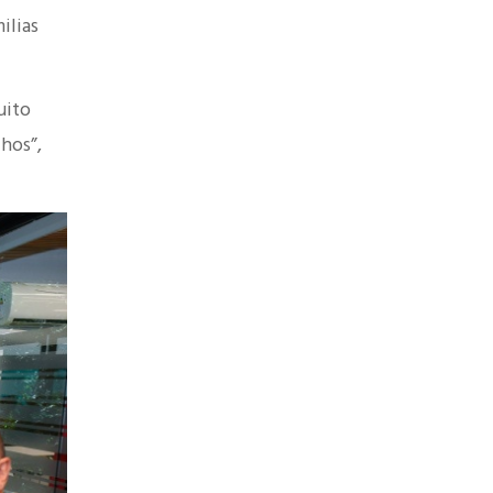
ilias
uito
chos”,