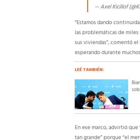
— Axel Kicillof (@K
“Estamos dando continuidad
las problemáticas de miles
sus viviendas”, comentó el
esperando durante muchos a
LEÉ TAMBIÉN:
Bia
sob
En ese marco, advirtió que
tan grande” porque “el merc