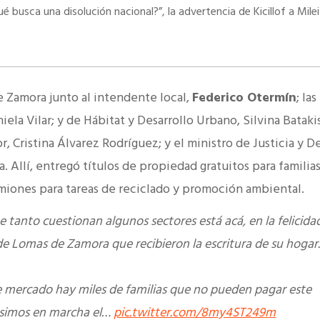
é busca una disolución nacional?”, la advertencia de Kicillof a Milei
e Zamora junto al intendente local,
Federico Otermín
; las
la Vilar; y de Hábitat y Desarrollo Urbano, Silvina Batakis;
, Cristina Álvarez Rodríguez; y el ministro de Justicia y 
 Allí, entregó títulos de propiedad gratuitos para familia
miones para tareas de reciclado y promoción ambiental.
que tanto cuestionan algunos sectores está acá, en la felicida
 de Lomas de Zamora que recibieron la escritura de su hogar
re mercado hay miles de familias que no pueden pagar este
usimos en marcha el…
pic.twitter.com/8my4ST249m