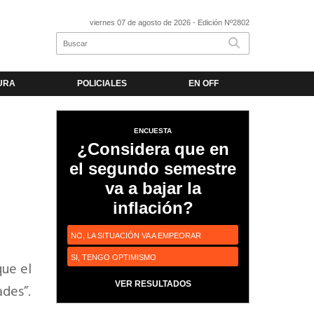
viernes 07 de agosto de 2026
- Edición Nº2802
URA
POLICIALES
EN OFF
ENCUESTA
¿Considera que en
el segundo semestre
va a bajar la
inflación?
NO, LA SITUACIÓN VA A EMPEORAR
SI, TENGO OPTIMISMO
ue el
VER RESULTADOS
ades”.