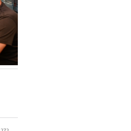
ó 272