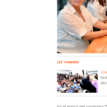
LEÉ TAMBIÉN:
COM
Kici
doc
En el marco del programa
“