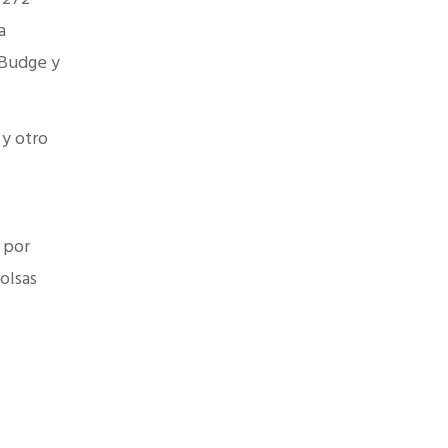
a
 Budge y
 y otro
 por
olsas