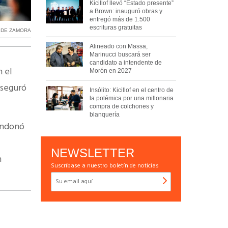
Kicillof llevó “Estado presente”
a Brown: inauguró obras y
entregó más de 1.500
escrituras gratuitas
 DE ZAMORA
Alineado con Massa,
Marinucci buscará ser
candidato a intendente de
n el
Morón en 2027
aseguró
Insólito: Kicillof en el centro de
la polémica por una millonaria
compra de colchones y
blanquería
bandonó
,
NEWSLETTER
n
Suscríbase a nuestro boletín de noticias