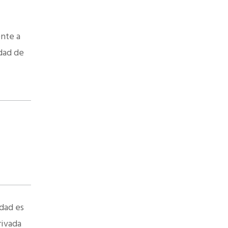
ente a
dad de
ldad es
rivada