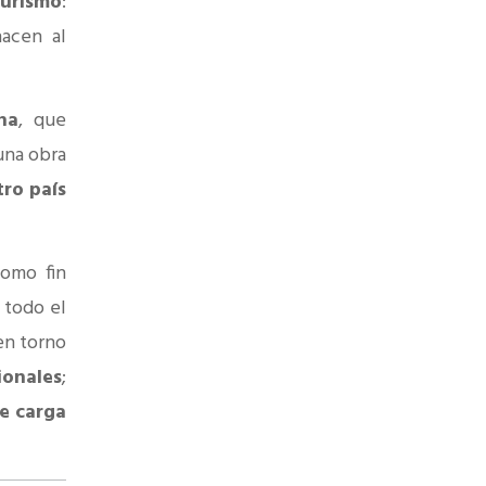
turismo
:
hacen al
na
, que
una obra
tro país
omo fin
 todo el
n torno
ionales
;
e carga