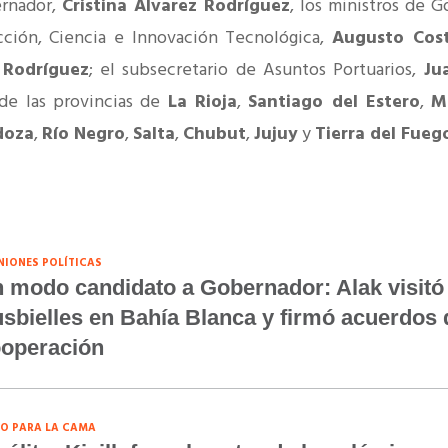
ernador,
Cristina Álvarez Rodríguez
, los ministros de G
cción, Ciencia e Innovación Tecnológica,
Augusto Cos
 Rodríguez
; el subsecretario de Asuntos Portuarios,
Ju
de las provincias de
La Rioja
,
Santiago del Estero
,
M
doza
,
Río Negro
,
Salta
,
Chubut
,
Jujuy
y
Tierra del Fueg
NIONES POLÍTICAS
 modo candidato a Gobernador: Alak visitó
sbielles en Bahía Blanca y firmó acuerdos 
operación
O PARA LA CAMA