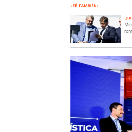
LEÉ TAMBIÉN:
QUI
Mini
rom