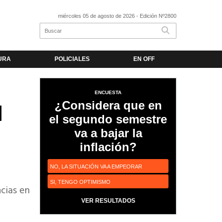
miércoles 05 de agosto de 2026
- Edición Nº2800
URA
POLICIALES
EN OFF
ENCUESTA
¿Considera que en
l
el segundo semestre
va a bajar la
inflación?
NO, LA SITUACIÓN VA A EMPEORAR
SI, TENGO OPTIMISMO
cias en
VER RESULTADOS