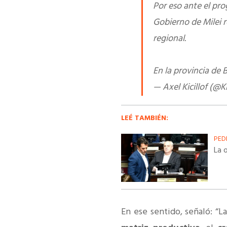
Por eso ante el pro
Gobierno de Milei 
regional.
En la provincia de
— Axel Kicillof (@K
LEÉ TAMBIÉN:
PED
La o
En ese sentido, señaló: “L