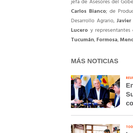
jefa de Asesores del Gob
Carlos Bianco
; de Produ
Desarrollo Agrario,
Javier
Lucero
y representantes 
Tucumán
,
Formosa
,
Men
MÁS NOTICIAS
REU
En
Su
co
TOD