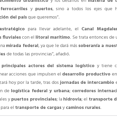
ecimiento urbanístico
y los desafíos en
materia de 
,
ferrocarriles
y
puertos
, sino a todos los ejes que 
ción del país
que queremos”.
estratégico
para llevar adelante, el
Canal Magdale
s fluviales
con el
litoral marítimo
. Se trata entonces de 
una
mirada federal
, ya que le dará más
soberanía a nues
des
de todas las provincias”, añadió.
s
principales actores del sistema logístico
y tiene c
near acciones que impulsen el
desarrollo productivo
en
zará hoy por la tarde, tras dos
jornadas de intercambio
e
ión de
logística federal y urbana
;
corredores internac
ales y
puertos provinciales
; la
hidrovía
; el
transporte d
n
para el
transporte de cargas
y
caminos rurales
.