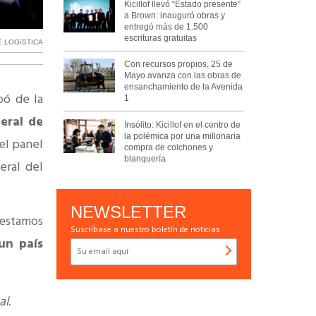
Kicillof llevó “Estado presente”
a Brown: inauguró obras y
entregó más de 1.500
escrituras gratuitas
 LOGíSTICA
Con recursos propios, 25 de
Mayo avanza con las obras de
ensanchamiento de la Avenida
ipó de la
1
deral de
Insólito: Kicillof en el centro de
la polémica por una millonaria
el panel
compra de colchones y
blanquería
eral del
NEWSLETTER
stamos
Suscríbase a nuestro boletín de noticias
 un país
al.