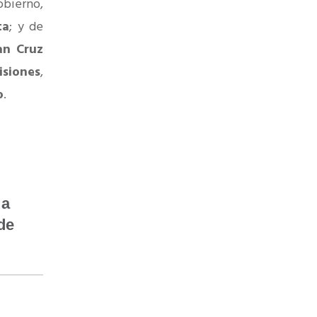
obierno,
ta
; y de
an Cruz
isiones
,
o
.
 a
de