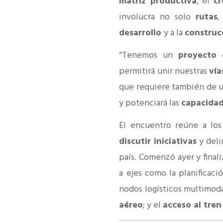
matriz productiva
, el
cr
involucra no solo
rutas
desarrollo
y a la
construc
“Tenemos un
proyecto 
permitirá unir nuestras
vía
que requiere también de 
y potenciará las
capacida
El encuentro reúne a lo
discutir iniciativas
y deli
país. Comenzó ayer y finali
a ejes como la planificac
nodos logísticos multimod
aéreo
; y el
acceso al tre