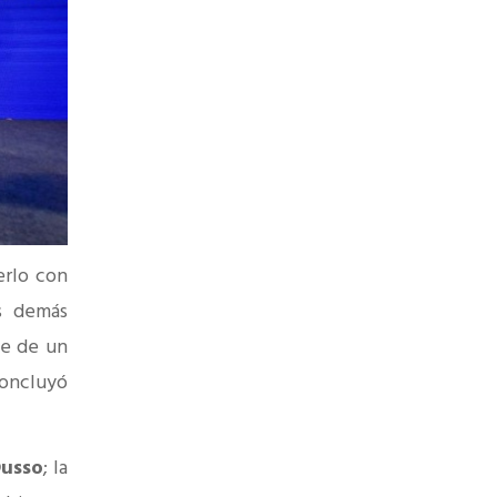
erlo con
s demás
te de un
concluyó
usso
; la