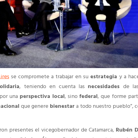
ires
se compromete a trabajar en su
estrategia
y a hac
olidaria
, teniendo en cuenta las
necesidades
de la
 por una
perspectiva local
, sino
federal
, que forme par
nacional
que genere
bienestar
a todo nuestro pueblo”, 
eron presentes el vicegobernador de Catamarca,
Rubén D