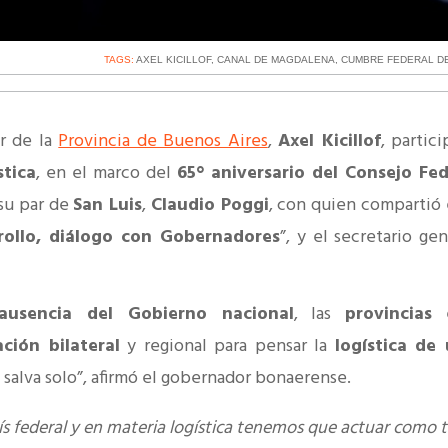
TAGS:
AXEL KICILLOF
,
CANAL DE MAGDALENA
,
CUMBRE FEDERAL DE
r de la
Provincia de Buenos Aires
,
Axel Kicillof
, partic
stica
, en el marco del
65° aniversario del Consejo Fe
 su par de
San Luis
,
Claudio Poggi
, con quien compartió 
rrollo, diálogo con Gobernadores
”, y el secretario gen
ausencia del Gobierno nacional
, las
provincias
e
ción bilateral
y regional para pensar la
logística de
e salva solo”, afirmó el gobernador bonaerense.
s federal y en materia logística tenemos que actuar como t