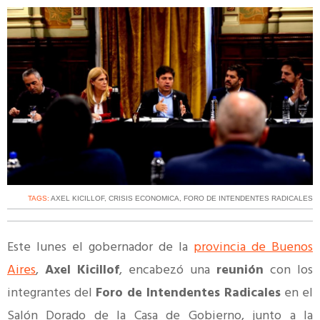
TAGS:
AXEL KICILLOF
,
CRISIS ECONOMICA
,
FORO DE INTENDENTES RADICALES
Este lunes el gobernador de la
provincia de Buenos
Aires
,
Axel Kicillof
, encabezó una
reunión
con los
integrantes del
Foro de Intendentes Radicales
en el
Salón Dorado de la Casa de Gobierno, junto a la