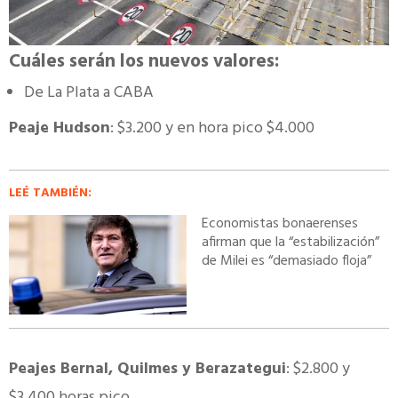
Cuáles serán los nuevos valores:
De La Plata a CABA
Peaje Hudson
: $3.200 y en hora pico $4.000
LEÉ TAMBIÉN:
Economistas bonaerenses
afirman que la “estabilización”
de Milei es “demasiado floja”
Peajes Bernal, Quilmes y Berazategui
: $2.800 y
$3.400 horas pico