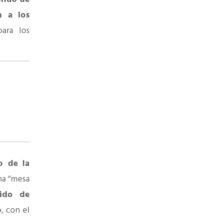
n a los
ara los
o de la
na “mesa
ido de
o
, con el