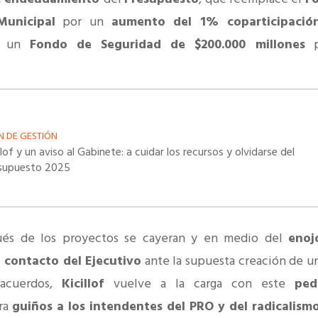
Municipal
por un
aumento del 1% coparticipació
e un
Fondo de Seguridad de $200.000 millones
p
N DE GESTIÓN
llof y un aviso al Gabinete: a cuidar los recursos y olvidarse del
supuesto 2025
ués de los proyectos se cayeran y en medio del
enoj
e contacto del Ejecutivo
ante la supuesta creación de u
 acuerdos,
Kicillof
vuelve a la carga con este
ped
ira
guiños a los intendentes del PRO y del radicalism