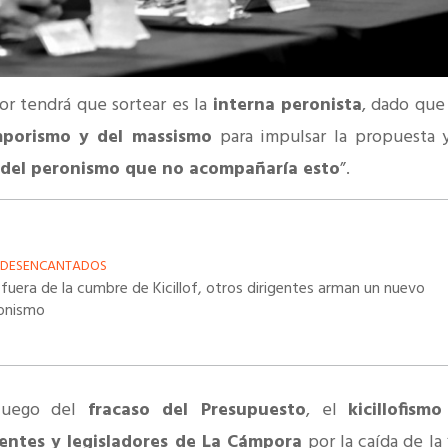
or tendrá que sortear es la
interna peronista
, dado qu
mporismo
y del massismo
para impulsar la propuesta 
 del peronismo que no acompañaría esto
”.
 DESENCANTADOS
 fuera de la cumbre de Kicillof, otros dirigentes arman un nuevo
onismo
 luego del
fracaso del Presupuesto
, el
kicillofism
dentes y legisladores de La Cámpora
por la caída de la 