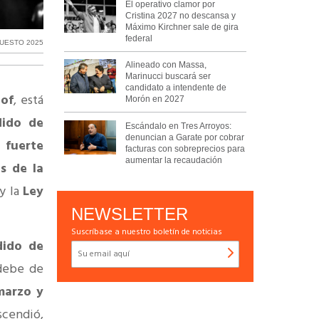
El operativo clamor por
Cristina 2027 no descansa y
Máximo Kirchner sale de gira
federal
UESTO 2025
Alineado con Massa,
Marinucci buscará ser
candidato a intendente de
lof
, está
Morón en 2027
dido de
Escándalo en Tres Arroyos:
denuncian a Garate por cobrar
n
fuerte
facturas con sobreprecios para
aumentar la recaudación
s de la
y la
Ley
NEWSLETTER
Suscríbase a nuestro boletín de noticias
dido de
 debe de
marzo y
scendió,