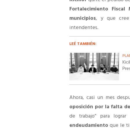
Fortalecimiento Fiscal 
municipios
, y que cre
intendentes.
LEÉ TAMBIÉN:
PLA
Kici
Pre
Ahora, casi un mes desp
oposición por la falta d
de trabajo” para lograr
endeudamiento
que le t