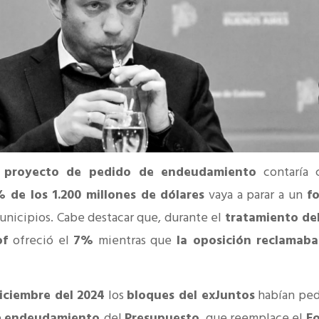
 proyecto de pedido de endeudamiento
contaría 
% de los 1.200 millones de dólares
vaya a parar a un
f
unicipios. Cabe destacar que, durante el
tratamiento del
lof
ofreció el
7%
mientras que
la oposición reclamaba
.
iciembre del 2024
los
bloques del exJuntos
habían ped
e
endeudamiento
del
Presupuesto
, que reemplace el
F