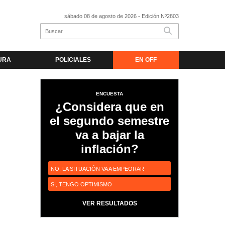
sábado 08 de agosto de 2026
- Edición Nº2803
URA
POLICIALES
EN OFF
ENCUESTA
¿Considera que en
el segundo semestre
va a bajar la
n
inflación?
NO, LA SITUACIÓN VA A EMPEORAR
SI, TENGO OPTIMISMO
VER RESULTADOS