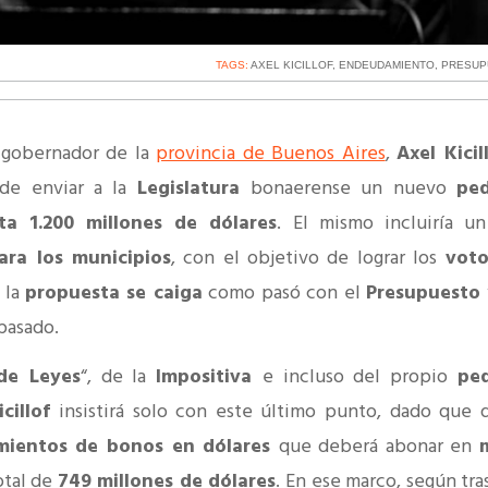
TAGS:
AXEL KICILLOF
,
ENDEUDAMIENTO
,
PRESUP
l gobernador de la
provincia de Buenos Aires
,
Axel Kicil
 de enviar a la
Legislatura
bonaerense un nuevo
pe
a 1.200 millones de dólares
. El mismo incluiría u
ara los municipios
, con el objetivo de lograr los
voto
 la
propuesta se caiga
como pasó con el
Presupuesto
 pasado.
de Leyes
“, de la
Impositiva
e incluso del propio
pe
icillof
insistirá solo con este último punto, dado que
imientos de bonos en dólares
que deberá abonar en
otal de
749 millones de dólares
. En ese marco, según tra