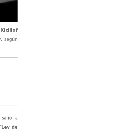
e
Kicillof
y, según
o
salió a
“
Ley de