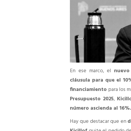
En ese marco, el
nuevo
cláusula para que el 10
financiamiento
para los m
Presupuesto 2025
,
Kicil
número ascienda al 16%
Hay que destacar que en
d
Kicillof
quite el pedido d