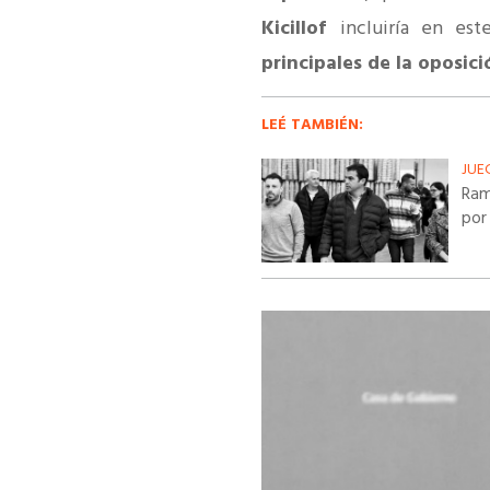
Kicillof
incluiría en es
principales de la oposici
LEÉ TAMBIÉN:
JUE
Ram
por 