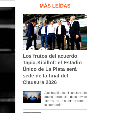
MÁS LEÍDAS
Los frutos del acuerdo
Tapia-Kicillof: el Estadio
Único de La Plata será
sede de la final del
Clausura 2026
Alak habló a la militancia y dijo
que la derogación de la Ley de
Tierras "es un atentado contra
la soberanía"