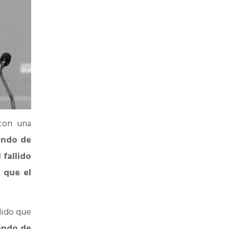
con una
ondo de
 fallido
 que el
ido que
ondo de