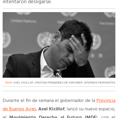
intentaron desligarse.
TAGS:
AXEL KICILLOF
,
CRISTINA FERNáNDEZ DE KIRCHNER
,
INTERNAS PERONISTAS
Durante el fin de semana el gobernador de la
Provincia
de Buenos Aires
,
Axel Kicillof
, lanzó su nuevo espacio,
el
Movimiento Derecho al Futuro (MDF
), con el