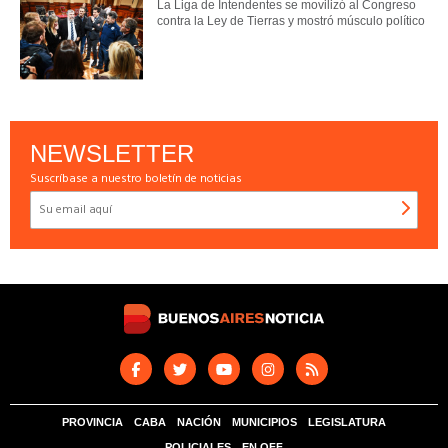
La Liga de Intendentes se movilizó al Congreso
contra la Ley de Tierras y mostró músculo político
NEWSLETTER
Suscríbase a nuestro boletín de noticias
PROVINCIA
CABA
NACIÓN
MUNICIPIOS
LEGISLATURA
POLICIALES
EN OFF