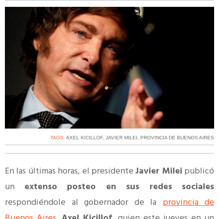
TAGS:
AXEL KICILLOF
,
JAVIER MILEI
,
PROVINCIA DE BUENOS AIRES
En las últimas horas, el presidente
Javier Milei
publicó
un
extenso posteo en sus redes sociales
respondiéndole al gobernador de la
provincia de
Buenos Aires
,
Axel Kicillof
, quien este jueves en un