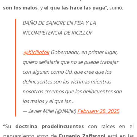
son los malos
, y
el que las hace las paga
”, sumó.
BAÑO DE SANGRE EN PBA Y LA
INCOMPETENCIA DE KICILLOF
.
@Kicillofok
Gobernador, en primer lugar,
quiero señalarle que no se puede trabajar
con alguien como Ud. que cree que los
delincuentes son las víctimas mientras
nosotros creemos que los delincuentes son
los malos y el que las…
— Javier Milei (@JMilei)
February 28, 2025
“Su
doctrina prodelincuentes
con raíces en el
pensamiento atroz de
Eugenio Zaffaroni
está en las