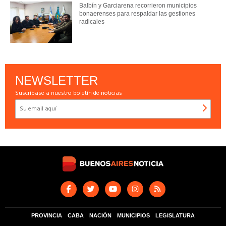
Balbín y Garciarena recorrieron municipios
bonaerenses para respaldar las gestiones
radicales
NEWSLETTER
Suscríbase a nuestro boletín de noticias
PROVINCIA
CABA
NACIÓN
MUNICIPIOS
LEGISLATURA