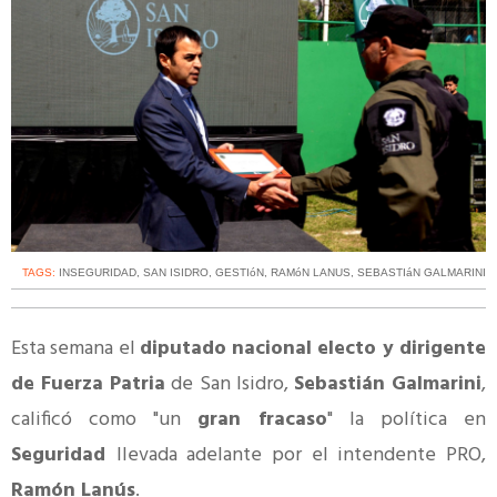
TAGS:
INSEGURIDAD
,
SAN ISIDRO
,
GESTIóN
,
RAMóN LANUS
,
SEBASTIáN GALMARINI
Esta semana el
diputado nacional electo y dirigente
de Fuerza Patria
de San Isidro,
Sebastián Galmarini
,
calificó como "un
gran fracaso
" la política en
Seguridad
llevada adelante por el intendente PRO,
Ramón Lanús
.