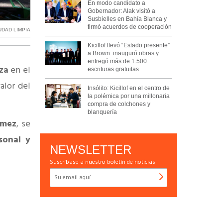
En modo candidato a
Gobernador: Alak visitó a
Susbielles en Bahía Blanca y
firmó acuerdos de cooperación
UDAD LIMPIA
Kicillof llevó “Estado presente”
a Brown: inauguró obras y
entregó más de 1.500
za
en el
escrituras gratuitas
alor del
Insólito: Kicillof en el centro de
la polémica por una millonaria
compra de colchones y
blanquería
ómez
, se
sonal y
NEWSLETTER
Suscríbase a nuestro boletín de noticias