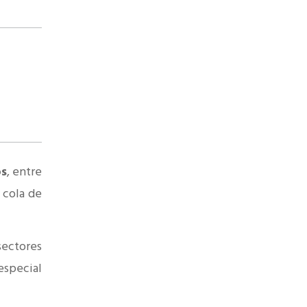
os
, entre
 cola de
sectores
especial