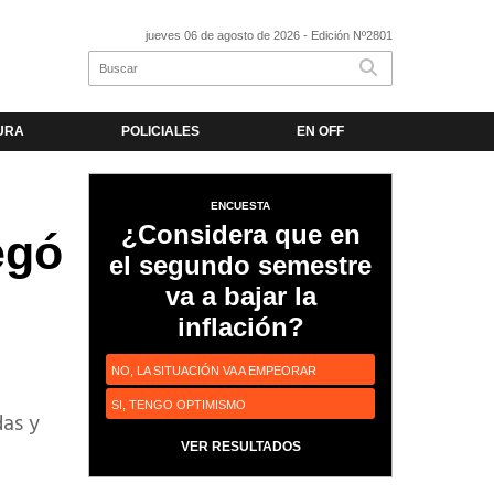
jueves 06 de agosto de 2026
- Edición Nº2801
URA
POLICIALES
EN OFF
ENCUESTA
¿Considera que en
egó
el segundo semestre
va a bajar la
inflación?
NO, LA SITUACIÓN VA A EMPEORAR
SI, TENGO OPTIMISMO
das y
VER RESULTADOS