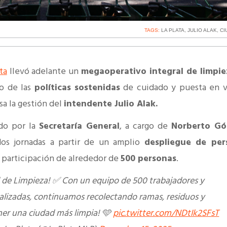
TAGS:
LA PLATA
,
JULIO ALAK
,
CI
ta
llevó adelante un
megaoperativo integral de limpie
o de las
políticas sostenidas
de cuidado y puesta en v
a la gestión del
intendente Julio Alak.
do por la
Secretaría General
, a cargo de
Norberto G
 dos jornadas a partir de un amplio
despliegue de per
 participación de alrededor de
500 personas
.
l de Limpieza! ✅ Con un equipo de 500 trabajadores y
alizadas, continuamos recolectando ramas, residuos y
er una ciudad más limpia! 🩵
pic.twitter.com/NDtIk2SFsT