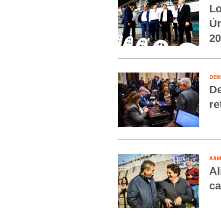
Lo
Ún
20
DEN
De
re
ARM
Al
ca