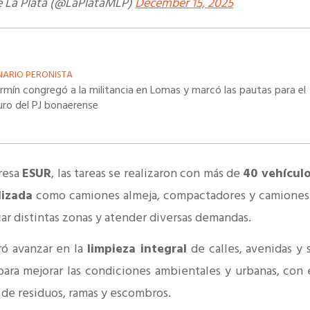
e La Plata (@LaPlataMLP)
December 15, 2025
NARIO PERONISTA
rmín congregó a la militancia en Lomas y marcó las pautas para el
uro del PJ bonaerense
presa
ESUR
, las tareas se realizaron con más de
40 vehícul
lizada
como camiones almeja, compactadores y camiones
car distintas zonas y atender diversas demandas.
gró avanzar en la
limpieza integral
de calles, avenidas y 
para mejorar las condiciones ambientales y urbanas, con 
 de residuos, ramas y escombros.