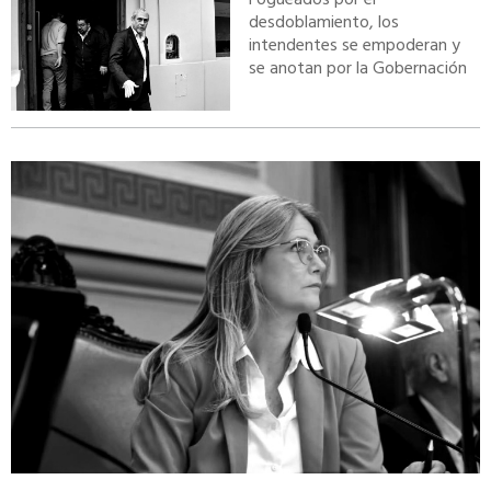
desdoblamiento, los
intendentes se empoderan y
se anotan por la Gobernación