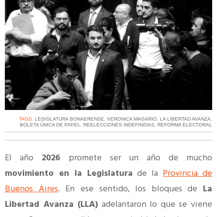
TAGS:
LEGISLATURA BONAERENSE
,
VERONICA MAGARIO
,
LA LIBERTAD AVANZA
,
BOLETA ÚNICA DE PAPEL
,
REELECCIONES INDEFINIDAS
,
REFORMA ELECTORAL
El año
2026
promete ser un año de mucho
movimiento en la Legislatura
de la
Provincia de
Buenos Aires
. En ese sentido, los bloques de
La
Libertad Avanza (LLA)
adelantaron lo que se viene