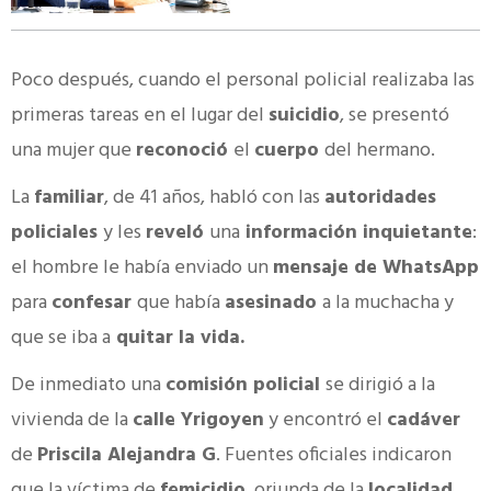
Poco después, cuando el personal policial realizaba las
primeras tareas en el lugar del
suicidio
, se presentó
una mujer que
reconoció
el
cuerpo
del hermano.
La
familiar
, de 41 años, habló con las
autoridades
policiales
y les
reveló
una
información inquietante
:
el hombre le había enviado un
mensaje de WhatsApp
para
confesar
que había
asesinado
a la muchacha y
que se iba a
quitar la vida.
De inmediato una
comisión policial
se dirigió a la
vivienda de la
calle Yrigoyen
y encontró el
cadáver
de
Priscila Alejandra G
. Fuentes oficiales indicaron
que la víctima de
femicidio
, oriunda de la
localidad