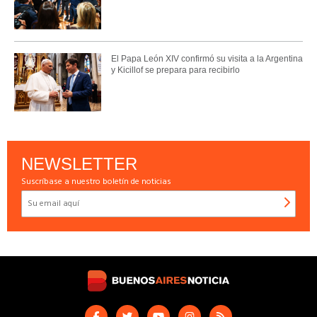
El Papa León XIV confirmó su visita a la Argentina
y Kicillof se prepara para recibirlo
NEWSLETTER
Suscríbase a nuestro boletín de noticias