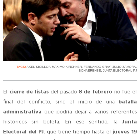
TAGS:
AXEL KICILLOF
,
MAXIMO KIRCHNER
,
FERNANDO GRAY
,
JULIO ZAMORA
,
BONAERENSE
,
JUNTA ELECTORAL PJ
El
cierre de listas
del pasado
8 de febrero
no fue el
final del conflicto, sino el inicio de una
batalla
administrativa
que podría dejar a varios referentes
históricos sin boleta. En ese sentido, la
Junta
Electoral del PJ
, que tiene tiempo hasta el
jueves 19