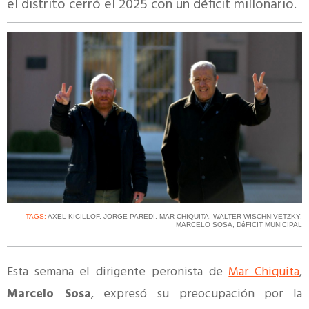
el distrito cerró el 2025 con un déficit millonario.
TAGS:
AXEL KICILLOF
,
JORGE PAREDI
,
MAR CHIQUITA
,
WALTER WISCHNIVETZKY
,
MARCELO SOSA
,
DéFICIT MUNICIPAL
Esta semana el dirigente peronista de
Mar Chiquita
,
Marcelo Sosa
, expresó su preocupación por la