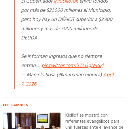
El Gobernador
@Kicillofok
envió fondos
por más de $21.000 millones al Municipio,
pero hoy hay un DÉFICIT superior a $3.300
millones y más de 5000 millones de
DEUDA.
Se informan ingresos que no siempre
entran.…
pic.twitter.com/SZLGgN562j
— Marcelo Sosa (@marcmarchiquita)
April
7, 2026
LEÉ TAMBIÉN:
Kicillof se mostró con
referentes evangélicos para
unir fuerzas ante el avance de