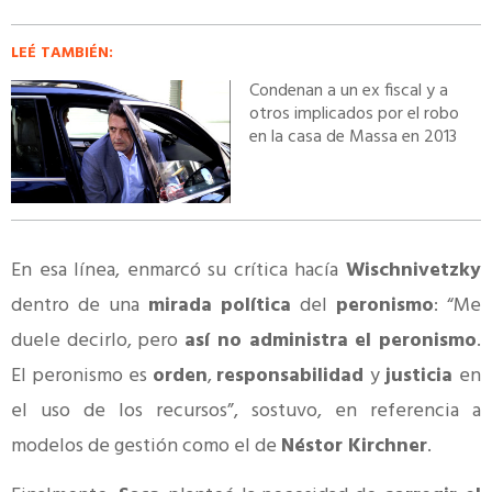
LEÉ TAMBIÉN:
Condenan a un ex fiscal y a
otros implicados por el robo
en la casa de Massa en 2013
En esa línea, enmarcó su crítica hacía
Wischnivetzky
dentro de una
mirada política
del
peronismo
: “Me
duele decirlo, pero
así no administra el peronismo
.
El peronismo es
orden
,
responsabilidad
y
justicia
en
el uso de los recursos”, sostuvo, en referencia a
modelos de gestión como el de
Néstor Kirchner
.