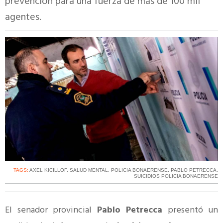
prevención para una fuerza de más de 100 mil
agentes.
TAGS:
AXEL KICILLOF
,
SALUD MENTAL
,
POLICIA BONAERENSE
,
PABLO PETRECCA
,
SUICIDIOS POLICIA BONAERENSE
El senador provincial
Pablo Petrecca
presentó un