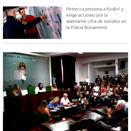
Petrecca presiona a Kicillof y
exige acciones por la
alarmante cifra de suicidios en
la Policía Bonaerense