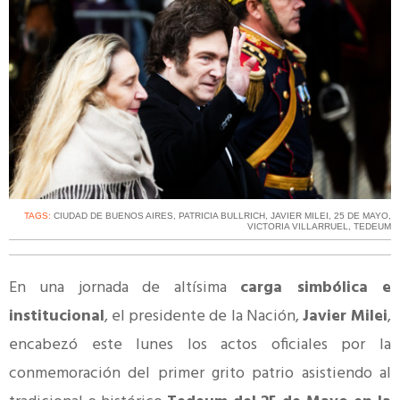
TAGS:
CIUDAD DE BUENOS AIRES
,
PATRICIA BULLRICH
,
JAVIER MILEI
,
25 DE MAYO
,
VICTORIA VILLARRUEL
,
TEDEUM
En una jornada de altísima
carga simbólica e
institucional
, el presidente de la Nación,
Javier Milei
,
encabezó este lunes los actos oficiales por la
conmemoración del primer grito patrio asistiendo al