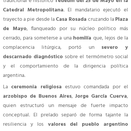
tradicional e histórico
Tedeum del 25 de Mayo en la
Catedral Metropolitana
. El mandatario ejecutó el
trayecto a pie desde la
Casa Rosada
cruzando la
Plaza
de Mayo
, flanqueado por su núcleo político más
cerrado, para someterse a una
homilía
que, lejos de la
complacencia litúrgica, portó un
severo y
descarnado diagnóstico
sobre el termómetro social
y el comportamiento de la dirigencia política
argentina.
La
ceremonia religiosa
estuvo comandada por el
arzobispo de Buenos Aires
,
Jorge García Cuerva
,
quien estructuró un mensaje de fuerte impacto
conceptual. El prelado separó de forma tajante la
resiliencia y los
valores del pueblo argentino