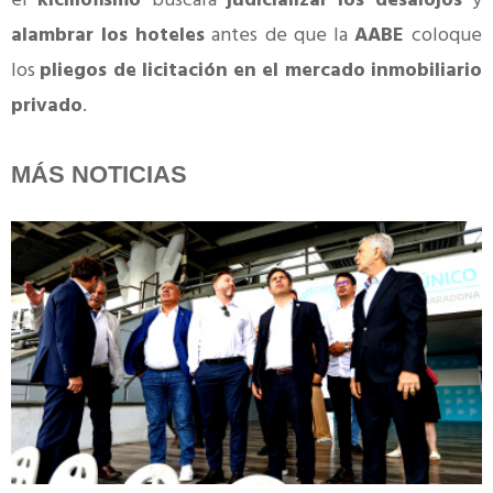
el
kicillofismo
buscará
judicializar los desalojos
y
alambrar los hoteles
antes de que la
AABE
coloque
los
pliegos de licitación en el mercado inmobiliario
privado
.
MÁS NOTICIAS