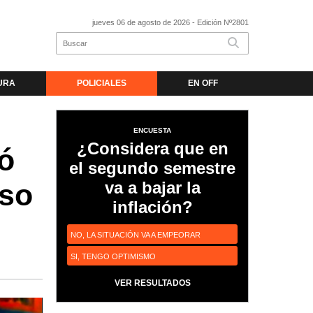
jueves 06 de agosto de 2026
- Edición Nº2801
URA
POLICIALES
EN OFF
ENCUESTA
¿Considera que en
ó
el segundo semestre
va a bajar la
iso
inflación?
NO, LA SITUACIÓN VA A EMPEORAR
SI, TENGO OPTIMISMO
VER RESULTADOS