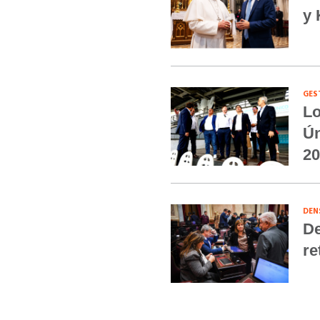
y 
GES
Lo
Ún
20
DEN
De
re