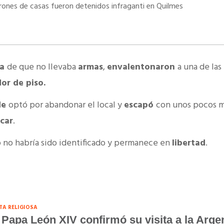
rones de casas fueron detenidos infraganti en Quilmes
ha
de que no llevaba
armas
,
envalentonaron
a una de las
or de piso.
de
optó por abandonar el local y
escapó
con unos pocos m
car
.
 no habría sido identificado y permanece en
libertad
.
ITA RELIGIOSA
 Papa León XIV confirmó su visita a la Arge