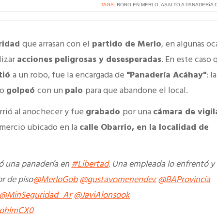
TAGS:
ROBO EN MERLO
,
ASALTO A PANADERíA 
uridad
que arrasan con el
partido de Merlo
, en algunas o
lizar
acciones peligrosas y desesperadas
. En este caso 
stió
a un robo, fue la encargada de
"Panadería Acáhay"
: l
lo
golpeó
con un
palo
para que abandone el local.
rrió al anochecer y fue
grabado
por una
cámara de vigil
comercio ubicado en la
calle Obarrio, en la localidad de
ó una panadería en
#Libertad
. Una empleada lo enfrentó y 
r de piso
@MerloGob
@gustavomenendez
@BAProvincia
@MinSeguridad_Ar
@JaviAlonsook
fEohlmCX0