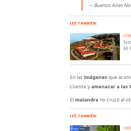
— Buenos Aires No
LEÉ TAMBIÉN:
CON
Sci
30 f
En las
imágenes
que acom
cliente y
amenazar a las 
El
malandra
no cruzó al o
LEÉ TAMBIÉN:
VID