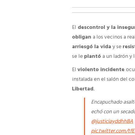
El
descontrol y la inseg
obligan
a los vecinos a rea
arriesgó la vida
y se
resi
se le
plantó
a un ladrón y 
El
violento incidente
ocu
instalada en el salón del 
Libertad
.
Encapuchado asalt
echó con un secado
@justiciayddhhBA
pic.twitter.com/t