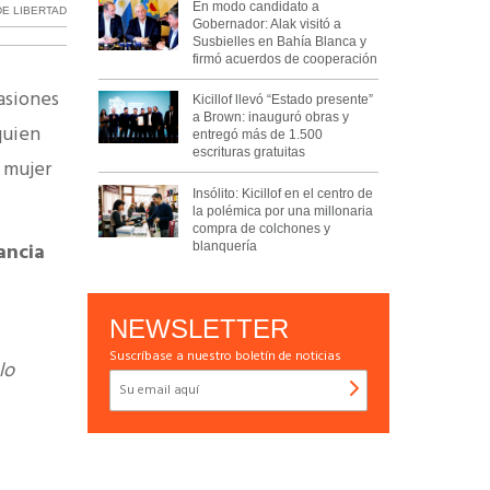
En modo candidato a
DE LIBERTAD
Gobernador: Alak visitó a
Susbielles en Bahía Blanca y
firmó acuerdos de cooperación
casiones
Kicillof llevó “Estado presente”
a Brown: inauguró obras y
quien
entregó más de 1.500
escrituras gratuitas
a mujer
Insólito: Kicillof en el centro de
la polémica por una millonaria
compra de colchones y
ancia
blanquería
NEWSLETTER
Suscríbase a nuestro boletín de noticias
lo