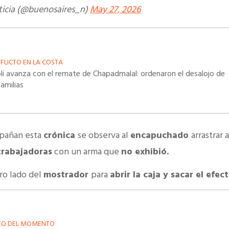
ticia (@buenosaires_n)
May 27, 2026
FLICTO EN LA COSTA
oli avanza con el remate de Chapadmalal: ordenaron el desalojo de
amilias
pañan esta
crónica
se observa al
encapuchado
arrastrar 
trabajadoras
con un arma que
no exhibió.
tro lado del
mostrador
para
abrir la caja y sacar el efect
EO DEL MOMENTO