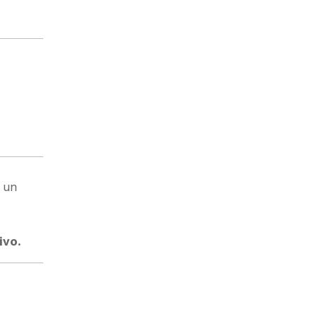
a un
ivo.