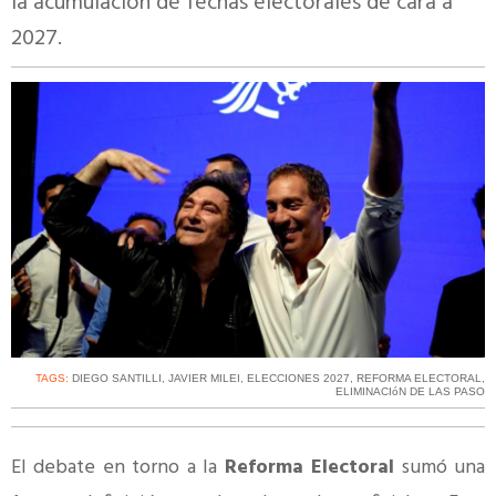
la acumulación de fechas electorales de cara a
2027.
TAGS:
DIEGO SANTILLI
,
JAVIER MILEI
,
ELECCIONES 2027
,
REFORMA ELECTORAL
,
ELIMINACIóN DE LAS PASO
El debate en torno a la
Reforma Electoral
sumó una