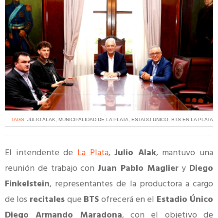
TAGS:
JULIO ALAK
,
MUNICIPALIDAD DE LA PLATA
,
ESTADO UNICO
,
BTS EN LA PLATA
El intendente de
La Plata
,
Julio Alak
, mantuvo una
reunión de trabajo con
Juan Pablo Maglier
y
Diego
Finkelstein
, representantes de la productora a cargo
de los
recitales
que
BTS
ofrecerá en el
Estadio Único
Diego Armando Maradona
, con el objetivo de