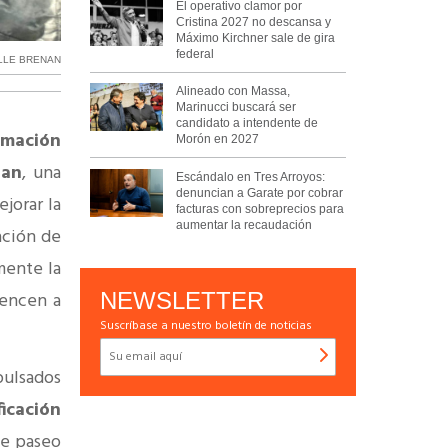
El operativo clamor por
Cristina 2027 no descansa y
Máximo Kirchner sale de gira
federal
LLE BRENAN
Alineado con Massa,
Marinucci buscará ser
candidato a intendente de
rmación
Morón en 2027
nan
, una
Escándalo en Tres Arroyos:
denuncian a Garate por cobrar
jorar la
facturas con sobreprecios para
aumentar la recaudación
ación de
mente la
NEWSLETTER
iencen a
Suscríbase a nuestro boletín de noticias
ulsados
ficación
e paseo