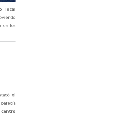
o local
moviendo
 en los
stacó el
parecía
 centro