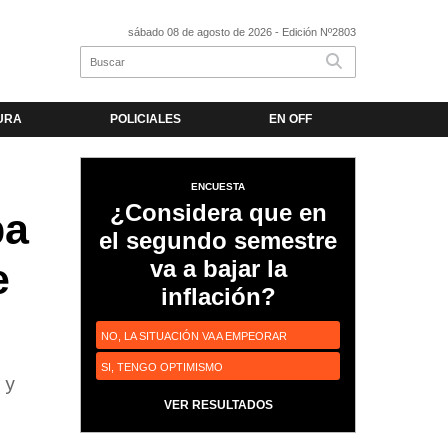
sábado 08 de agosto de 2026
- Edición Nº2803
URA
POLICIALES
EN OFF
ENCUESTA
¿Considera que en
pa
el segundo semestre
va a bajar la
e
inflación?
NO, LA SITUACIÓN VA A EMPEORAR
SI, TENGO OPTIMISMO
 y
VER RESULTADOS