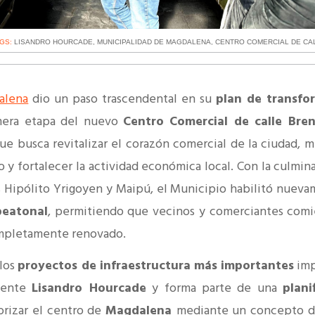
AGS:
LISANDRO HOURCADE
,
MUNICIPALIDAD DE MAGDALENA
,
CENTRO COMERCIAL DE CA
alena
dio un paso trascendental en su
plan de transfo
rimera etapa del nuevo
Centro Comercial de calle Bre
ue busca revitalizar el corazón comercial de la ciudad, me
o y fortalecer la actividad económica local. Con la culmin
les Hipólito Yrigoyen y Maipú, el Municipio habilitó nueva
peatonal
, permitiendo que vecinos y comerciantes com
ompletamente renovado.
 los
proyectos de infraestructura más importantes
imp
ndente
Lisandro Hourcade
y forma parte de una
plani
orizar el centro de
Magdalena
mediante un concepto d