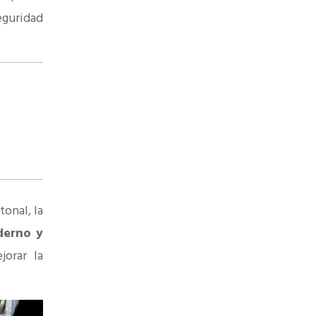
eguridad
tonal, la
derno y
orar la