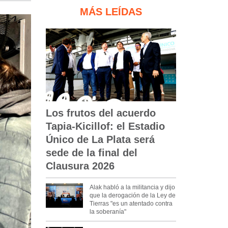
MÁS LEÍDAS
Los frutos del acuerdo
Tapia-Kicillof: el Estadio
Único de La Plata será
sede de la final del
Clausura 2026
Alak habló a la militancia y dijo
que la derogación de la Ley de
Tierras "es un atentado contra
la soberanía"