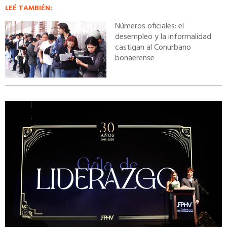
LEÉ TAMBIÉN:
Números oficiales: el
desempleo y la informalidad
castigan al Conurbano
bonaerense