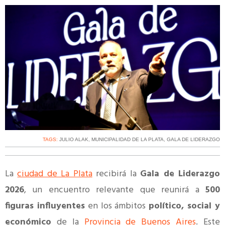
TAGS:
JULIO ALAK
,
MUNICIPALIDAD DE LA PLATA
,
GALA DE LIDERAZGO
La
ciudad de La Plata
recibirá la
Gala de Liderazgo
2026
, un encuentro relevante que reunirá a
500
figuras influyentes
en los ámbitos
político, social y
económico
de la
Provincia de Buenos Aires
. Este