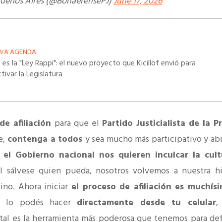
 Buenos Aires (@BonaerensePJ)
June 17, 2026
VA AGENDA
es la "Ley Rappi": el nuevo proyecto que Kicillof envió para
tivar la Legislatura
e afiliación
para que el
Partido Justicialista de la P
e,
contenga a todos
y sea mucho más participativo y abi
 el Gobierno nacional nos quieren inculcar la cult
 sálvese quien pueda, nosotros volvemos a nuestra hi
ino. Ahora iniciar
el proceso de afiliación es muchís
: lo podés hacer
directamente desde tu celular
,
ital es la herramienta más poderosa que tenemos para de