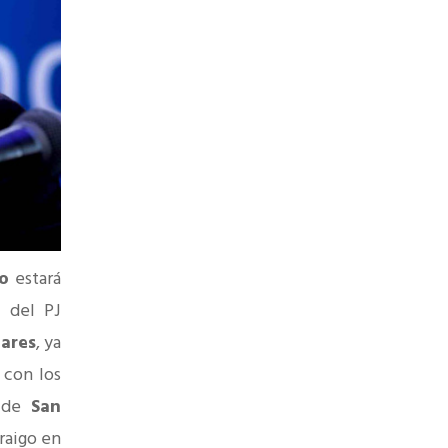
o
estará
l del PJ
lares
, ya
 con los
s de
San
raigo en