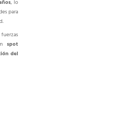
 años
, lo
ades para
d.
 fuerzas
 un
spot
ción del