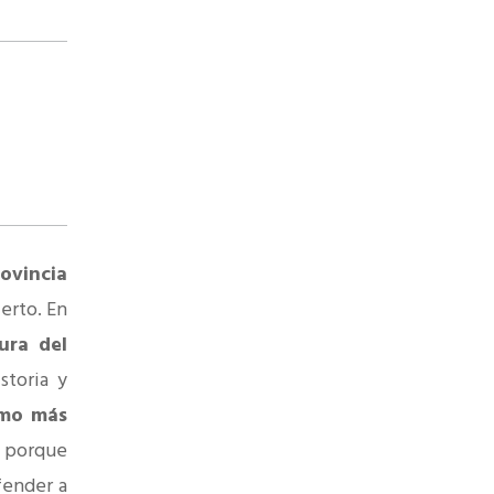
rovincia
erto. En
ura del
storia y
imo más
 porque
fender a