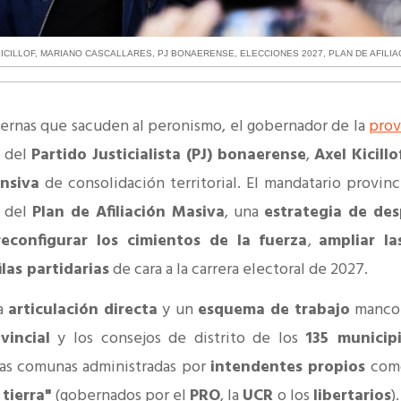
ICILLOF
,
MARIANO CASCALLARES
,
PJ BONAERENSE
,
ELECCIONES 2027
,
PLAN DE AFILIA
ternas que sacuden al peronismo, el gobernador de la
prov
 del
Partido Justicialista (PJ) bonaerense
,
Axel Kicillo
nsiva
de consolidación territorial. El mandatario provinc
e del
Plan de Afiliación Masiva
, una
estrategia de des
reconfigurar los cimientos de la fuerza
,
ampliar la
ilas partidarias
de cara a la carrera electoral de 2027.
a
articulación directa
y un
esquema de trabajo
manco
vincial
y los consejos de distrito de los
135 municip
 las comunas administradas por
intendentes propios
como
 tierra"
(gobernados por el
PRO
, la
UCR
o los
libertarios
).