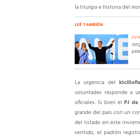
la liturgia e historia del
LEÉ TAMBIÉN:
EST
Jorg
pel
La urgencia del
kicillo
voluntades responde a un
oficiales. Si bien el
PJ de
grande del país con un co
del listado en este invie
sentido, e
l padrón regist