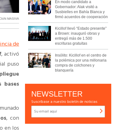
En modo candidato a
Gobernador: Alak visitó a
Susbielles en Bahía Blanca y
firmó acuerdos de cooperación
CIóN MASIVA
Kicillof llevó “Estado presente”
a Brown: inauguró obras y
entregó más de 1.500
incia de
escrituras gratuitas
f
, activó
Insólito: Kicillof en el centro de
la polémica por una millonaria
ial puso
compra de colchones y
blanquería
pliegue
s bases
NEWSLETTER
Suscríbase a nuestro boletín de noticias
munado
ios
, con
 en los