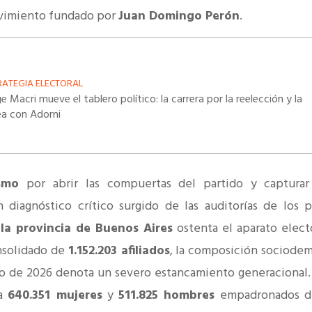
 movimiento fundado por
Juan Domingo Perón
.
RATEGIA ELECTORAL
e Macri mueve el tablero político: la carrera por la reelección y la
ea con Adorni
fismo
por abrir las compuertas del partido y captura
 diagnóstico crítico surgido de las auditorías de los 
 la provincia de Buenos Aires
ostenta el aparato elect
nsolidado de
1.152.203 afiliados
, la composición sociodem
rno de 2026 denota un severo estancamiento generacional.
ra
640.351 mujeres
y
511.825 hombres
empadronados d