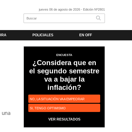
jueves 06 de agosto de 2026
- Edición Nº2801
URA
POLICIALES
EN OFF
ENCUESTA
¿Considera que en
el segundo semestre
va a bajar la
inflación?
NO, LA SITUACIÓN VA A EMPEORAR
SI, TENGO OPTIMISMO
r una
VER RESULTADOS