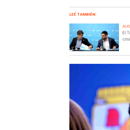
LEÉ TAMBIÉN:
AUD
El 
cris