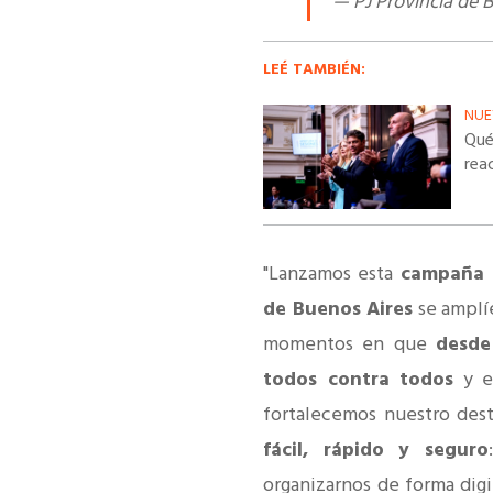
— PJ Provincia de
LEÉ TAMBIÉN:
NUE
Qué 
reac
"Lanzamos esta
campaña d
de Buenos Aires
se amplí
momentos en que
desde
todos contra todos
y el
fortalecemos nuestro dest
fácil, rápido y seguro
organizarnos de forma dig