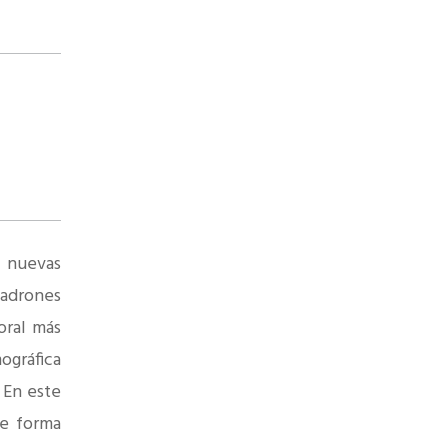
r nuevas
padrones
oral más
ográfica
 En este
e forma