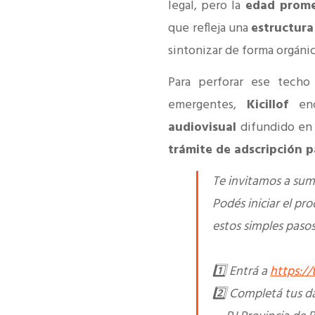
legal, pero la
edad promed
que refleja una
estructura
sintonizar de forma orgánic
Para perforar ese techo
emergentes,
Kicillof
en
audiovisual
difundido en 
trámite de adscripción p
Te invitamos a suma
Podés iniciar el pr
estos simples pasos
1️⃣ Entrá a
https:/
2️⃣ Completá tus d