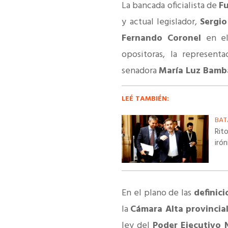
La bancada oficialista de
Fu
y actual legislador,
Sergio
Fernando Coronel
en el
opositoras, la represent
senadora
María Luz Bamb
LEÉ TAMBIÉN:
BAT
Rito
iró
En el plano de las
definici
la
Cámara Alta provincia
ley del
Poder Ejecutivo 