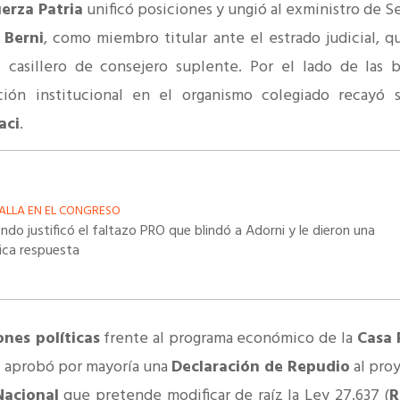
erza Patria
unificó posiciones y ungió al exministro de S
 Berni
, como miembro titular ante el estrado judicial, 
 casillero de consejero suplente. Por el lado de las 
ación institucional en el organismo colegiado recayó 
aci
.
ALLA EN EL CONGRESO
ndo justificó el faltazo PRO que blindó a Adorni y le dieron una
nica respuesta
ones políticas
frente al programa económico de la
Casa 
l
aprobó por mayoría una
Declaración de Repudio
al pro
Nacional
que pretende modificar de raíz la Ley 27.637 (
R