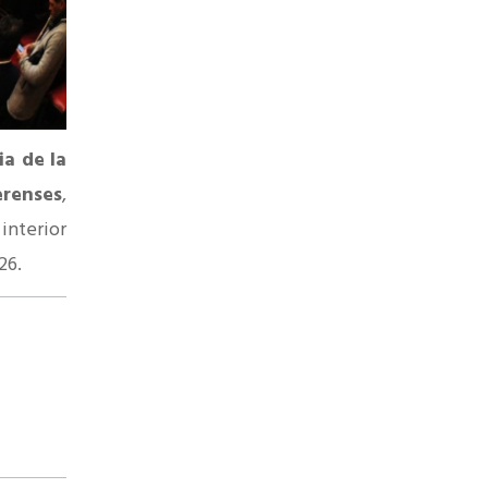
a de la
renses
,
interior
026.