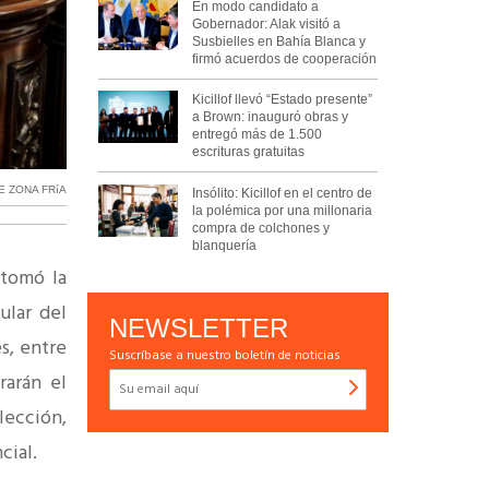
En modo candidato a
Gobernador: Alak visitó a
Susbielles en Bahía Blanca y
firmó acuerdos de cooperación
Kicillof llevó “Estado presente”
a Brown: inauguró obras y
entregó más de 1.500
escrituras gratuitas
E ZONA FRíA
Insólito: Kicillof en el centro de
la polémica por una millonaria
compra de colchones y
blanquería
tomó la
ular del
NEWSLETTER
s, entre
Suscríbase a nuestro boletín de noticias
rarán el
lección,
ncial.