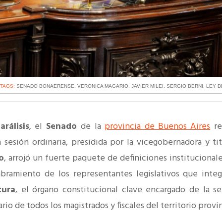
TAGS:
SENADO BONAERENSE
,
VERONICA MAGARIO
,
JAVIER MILEI
,
SERGIO BERNI
,
LEY D
arálisis
, el
Senado
de la
provincia de Buenos Aires
re
a sesión ordinaria, presidida por la vicegobernadora y tit
o
, arrojó un fuerte paquete de definiciones institucionale
bramiento de los representantes legislativos que integ
tura
, el órgano constitucional clave encargado de la se
rio de todos los magistrados y fiscales del territorio provi