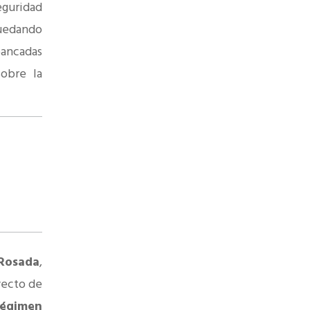
eguridad
quedando
bancadas
sobre la
Rosada
,
yecto de
égimen