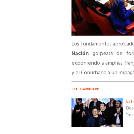
Los fundamentos aprobados
Nación
golpeará de for
exponiendo a amplias franja
y el Conurbano a un impag
LEÉ TAMBIÉN:
EST
Des
"re