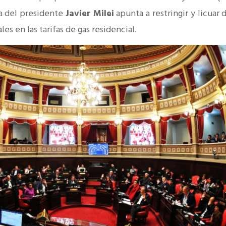
iva del presidente
Javier Milei
apunta a restringir y licuar 
ales en las tarifas de gas residencial.