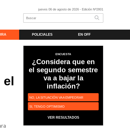
jueves 06 de agosto de 2026
- Edición Nº2801
URA
POLICIALES
EN OFF
ENCUESTA
¿Considera que en
el segundo semestre
va a bajar la
 el
inflación?
NO, LA SITUACIÓN VA A EMPEORAR
SI, TENGO OPTIMISMO
VER RESULTADOS
ara