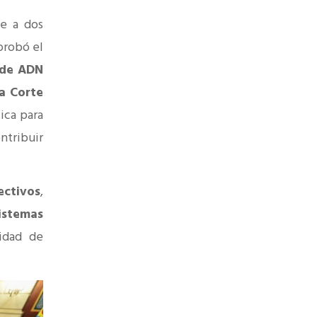
e a dos
probó el
s de ADN
a Corte
ica para
ntribuir
ectivos
,
istemas
idad de