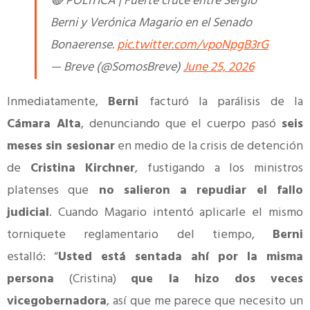
🔴 POLÍTICA | Fuerte cruce entre Sergio
Berni y Verónica Magario en el Senado
Bonaerense.
pic.twitter.com/vpoNpgB3rG
— Breve (@SomosBreve)
June 25, 2026
Inmediatamente,
Berni
facturó la parálisis de la
Cámara Alta
, denunciando que el cuerpo pasó
seis
meses sin sesionar
en medio de la crisis de detención
de
Cristina Kirchner
, fustigando a los ministros
platenses que
no salieron a repudiar el fallo
judicial
. Cuando Magario intentó aplicarle el mismo
torniquete reglamentario del tiempo,
Berni
estalló: “
Usted está sentada ahí por la misma
persona
(Cristina)
que la hizo dos veces
vicegobernadora
, así que me parece que necesito un