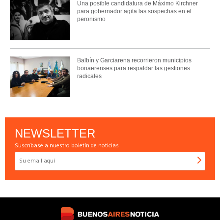
Una posible candidatura de Máximo Kirchner
para gobernador agita las sospechas en el
peronismo
Balbín y Garciarena recorrieron municipios
bonaerenses para respaldar las gestiones
radicales
NEWSLETTER
Suscríbase a nuestro boletín de noticias