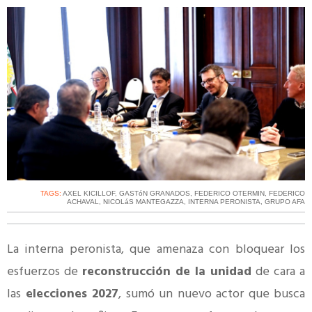
TAGS:
AXEL KICILLOF
,
GASTóN GRANADOS
,
FEDERICO OTERMIN
,
FEDERICO
ACHAVAL
,
NICOLáS MANTEGAZZA
,
INTERNA PERONISTA
,
GRUPO AFA
La interna peronista, que amenaza con bloquear los
esfuerzos de
reconstrucción de la unidad
de cara a
las
elecciones 2027
, sumó un nuevo actor que busca